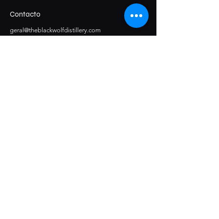
Contacto
geral@theblackwolfdistillery.com
Redes sociais
Localização
Rua da Cerca, Z.I. Sargento Mor, Lote 15
3020-832
Sargento-Mor, Coimbra
Junte-se à Alcateia!
Subscreva a nossa newsletter para 
receber ofertas exclusivas, ser o primeiro a 
descobrir os nossos novos lançamentos e 
aceder a conteúdos reservados.
Email
*