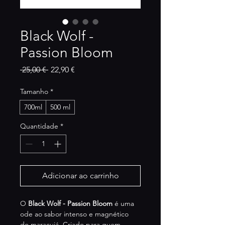
Black Wolf -
Passion Bloom
Preço
Preço
 25,00 € 
22,90 €
normal
promocional
Tamanho
*
700ml
500 ml
Quantidade
*
Adicionar ao carrinho
O 
Black Wolf - Passion Bloom
 é uma 
ode ao sabor intenso e magnético 
do maracujá. Criado para quem 