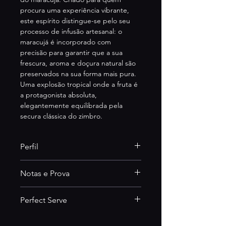
procura uma experiência vibrante, 
este espírito distingue-se pelo seu 
processo de infusão artesanal: o 
maracujá é incorporado com 
precisão para garantir que a sua 
frescura, aroma e doçura natural são 
preservados na sua forma mais pura. 
Uma explosão tropical onde a fruta é 
a protagonista absoluta, 
elegantemente equilibrada pela 
secura clássica do zimbro.
Perfil
Notas e Prova
Essência Tropical:
 Um perfil 
desenhado para capturar a 
luminosidade e a energia das 
Perfect Serve
Aroma:
 Vibrante e 
frutas exóticas.
profundamente tropical. 
Equilíbrio de Autor:
 Onde o 
Tropical Bloom & Tonic
Revela camadas intensas de 