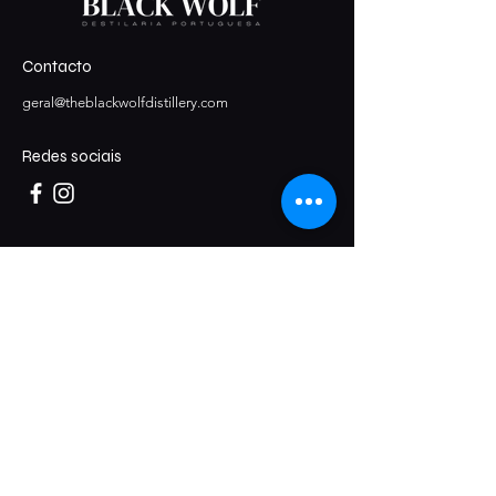
equilibrada onde sobressaem 
Caráter: O resultado é um 
os frutos secos e uma doçura 
whisky suave e encorpado, 
natural de cereja madura.
desenhado para quem 
Contacto
Finalização: Especiada, longa 
valoriza a complexidade de 
e persistente.
geral@theblackwolfdistillery.com
um Rye de autor.
Redes sociais
Localização
Rua da Cerca, Z.I. Sargento Mor, Lote 15
3020-832
Sargento-Mor, Coimbra
Junte-se à Alcateia!
Subscreva a nossa newsletter para 
receber ofertas exclusivas, ser o primeiro a 
descobrir os nossos novos lançamentos e 