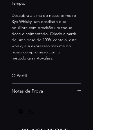
Tempo.
Descubra a alma do nosso primeiro 
Rye Whisky, um destilado que 
equilibra com precisão um toque 
doce e apimentado. Criado a partir 
de uma base de 100% centeio, este 
whisky é a expressão máxima do 
nosso compromisso com o 
método grain-to-glass.
O Perfil
Notas de Prova
Maturação: Estagiado 
durante um período mínimo 
de 3 anos.
Nariz: Notas quentes de 
As Barricas: A maturação 
baunilha e a estrutura 
ocorre em barricas de 
inconfundível do centeio.
carvalho americano novo e 
Paladar: Uma entrada 
barricas de ex-bourbon.