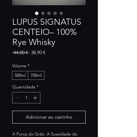
LUPUS SIGNATUS
CENTEIO– 100%
Rye Whisky
Preço
Preço
 44,00 € 
38,90 €
normal
promocional
Volume
*
500ml
700ml
Quantidade
*
Adicionar ao carrinho
A Força do Grão. A Suavidade do 