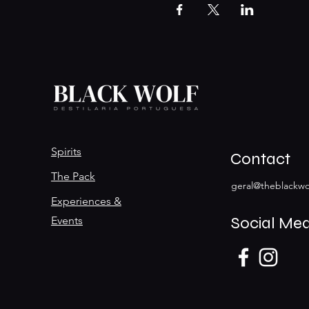
Spirits
Contact
The Pack
geral@theblackwol
Experiences &
Social Med
Events