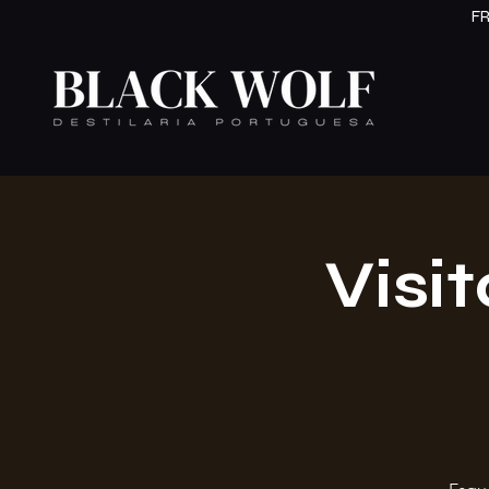
F
Visit