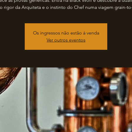
ce as provas genéricas. Entra na Black Wolf e descobre a dua
 o rigor da Arquiteta e o instinto do Chef numa viagem grain-to-
Os ingressos não estão à venda
Ver outros eventos