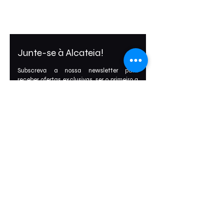
Rua da Cerca, Z.I. Sargento Mor, Lote 15
3020-832
Sargento-Mor, Coimbra
Junte-se à Alcateia!
Subscreva a nossa newsletter para 
receber ofertas exclusivas, ser o primeiro a 
descobrir os nossos novos lançamentos e 
aceder a conteúdos reservados.
Email
*
Subscrever
Concordo com os 
Termos e Condições.
*
Política de Privacidade
Política de Cookies