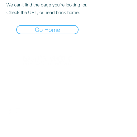
We can’t find the page you’re looking for.
Check the URL, or head back home.
Go Home
Contacto
geral@theblackwolfdistillery.com
Redes sociais
Localização