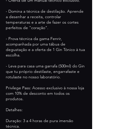
- Oferta de um manual técnico exclusivo.
- Domina a técnica de destilação. Aprende
a desenhar a receita, controlar
temperaturas e a arte de fazer os cortes
perfeitos de "coração".
- Prova técnica da gama Fenrir,
acompanhada por uma tábua de
degustação e a oferta de 1 Gin Tónico à tua
escolha.
- Leva para casa uma garrafa (500ml) do Gin
que tu próprio destilaste, engarrafaste e
rotulaste no nosso laboratório.
Privilege Pass: Acesso exclusivo à nossa loja
com 10% de desconto em todos os
produtos.
Detalhes:
Duração: 3 a 4 horas de pura imersão
técnica.