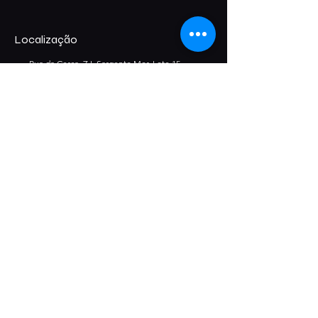
Localização
Rua da Cerca, Z.I. Sargento Mor, Lote 15
3020-832
Sargento-Mor, Coimbra
Junte-se à Alcateia!
Subscreva a nossa newsletter para 
receber ofertas exclusivas, ser o primeiro a 
descobrir os nossos novos lançamentos e 
aceder a conteúdos reservados.
Email
*
Subscrever
Concordo com os 
Termos e Condições.
*