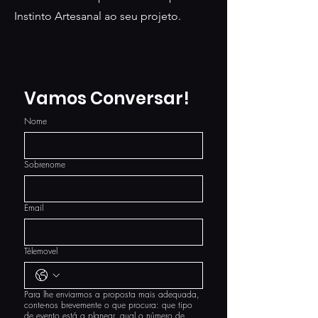
Instinto Artesanal ao seu projeto.
Vamos Conversar!
Nome
Sobrenome
Email
Télemovel
Para lhe enviarmos a proposta mais adequada,
conte-nos brevemente o que procura: que tipo
de evento está a planear, qual o número de