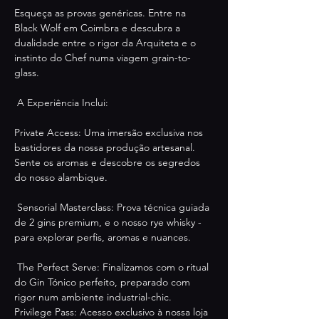
Esqueça as provas genéricas. Entre na 
Black Wolf em Coimbra e descubra a 
dualidade entre o rigor da Arquiteta e o 
instinto do Chef numa viagem grain-to-
glass.
 A Experiência Inclui:
Private Access: Uma imersão exclusiva nos 
bastidores da nossa produção artesanal. 
Sente os aromas e descobre os segredos 
do nosso alambique.
 Sensorial Masterclass: Prova técnica guiada 
de 2 gins premium, e o nosso rye whisky - 
para explorar perfis, aromas e nuances. 
 The Perfect Serve: Finalizamos com o ritual 
do Gin Tónico perfeito, preparado com 
rigor num ambiente industrial-chic.
Privilege Pass: Acesso exclusivo à nossa loja 